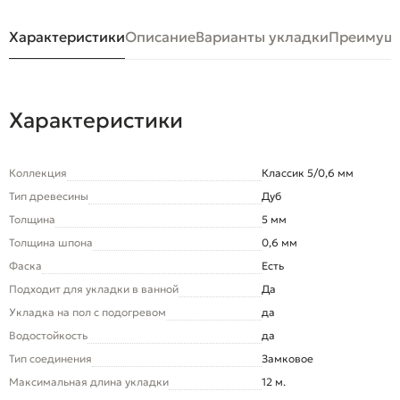
Характеристики
Описание
Варианты укладки
Преимуще
Характеристики
Коллекция
Классик 5/0,6 мм
Тип древесины
Дуб
Толщина
5 мм
Толщина шпона
0,6 мм
Фаска
Есть
Подходит для укладки в ванной
Да
Укладка на пол c подогревом
да
Водостойкость
да
Тип соединения
Замковое
Максимальная длина укладки
12 м.